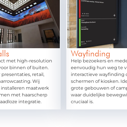
lls
Wayfinding
ct met high-resolution
Help bezoekers en med
voor binnen of buiten.
eenvoudig hun weg te 
 presentaties, retail,
interactieve wayfinding 
narrowcasting. Wij
schermen of kiosken. Ide
 installeren maatwerk
grote gebouwen of cam
men met haarscherp
waar duidelijke bewegwi
aadloze integratie.
cruciaal is.