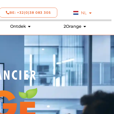
NL
BE: +32(0)38 083 305
EN
Ontdek
2Orange
ANCIER