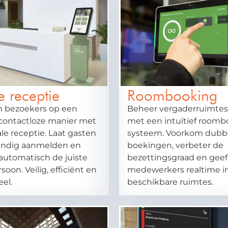
e receptie
Roombooking
 bezoekers op een
Beheer vergaderruimtes
contactloze manier met
met een intuïtief room
ale receptie. Laat gasten
systeem. Voorkom dubb
tandig aanmelden en
boekingen, verbeter de
automatisch de juiste
bezettingsgraad en geef
oon. Veilig, efficiënt en
medewerkers realtime in
eel.
beschikbare ruimtes.