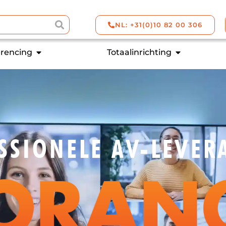
NL: +31(0)10 82 00 306
rencing
Totaalinrichting
SSIONELE AV-LEVER